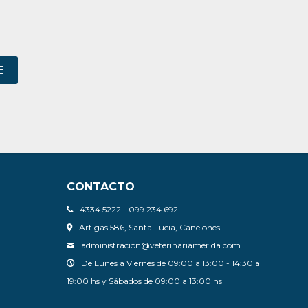
E
CONTACTO
4334 5222 - 099 234 692
Artigas 586, Santa Lucia, Canelones
administracion@veterinariamerida.com
De Lunes a Viernes de 09:00 a 13:00 - 14:30 a
19:00 hs y Sábados de 09:00 a 13:00 hs