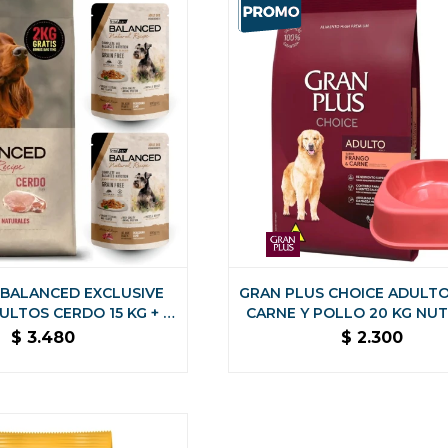
 BALANCED EXCLUSIVE
GRAN PLUS CHOICE ADULT
ULTOS CERDO 15 KG + 2
CARNE Y POLLO 20 KG NUT
 SALSAS DE REGALO
COMPLETA
$
3.480
$
2.300