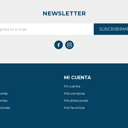
NEWSLETTER
SUSCRIBIRM


MI CUENTA
Mi cuenta
iones
Mis compras
entes
Mis direcciones
ciones
Mis favoritos