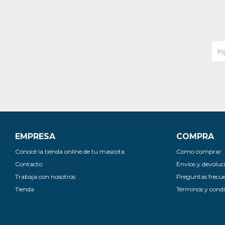
EMPRESA
COMPRA
Conocé la tienda online de tu mascota
Como comprar
Contacto
Envíos y devoluc
Trabaja con nosotros
Preguntas frecu
Tienda
Términos y condi