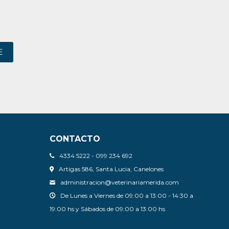
E
CONTACTO
4334 5222 - 099 234 692
Artigas 586, Santa Lucia, Canelones
administracion@veterinariamerida.com
De Lunes a Viernes de 09:00 a 13:00 - 14:30 a
19:00 hs y Sábados de 09:00 a 13:00 hs