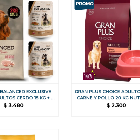
 BALANCED EXCLUSIVE
GRAN PLUS CHOICE ADULT
ULTOS CERDO 15 KG + 2
CARNE Y POLLO 20 KG NUT
 SALSAS DE REGALO
COMPLETA
$
3.480
$
2.300