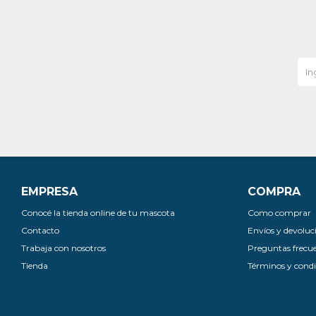
EMPRESA
COMPRA
Conocé la tienda online de tu mascota
Como comprar
Contacto
Envíos y devoluc
Trabaja con nosotros
Preguntas frecu
Tienda
Términos y condi