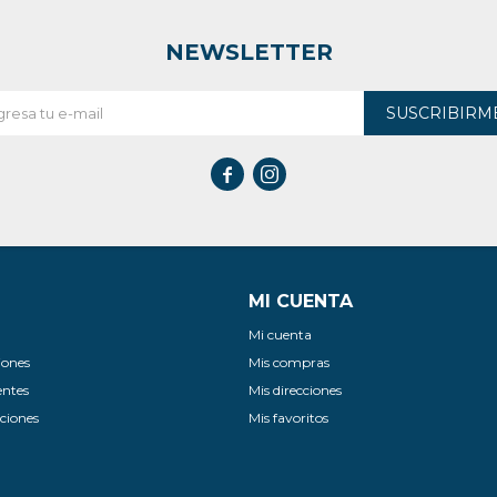
NEWSLETTER
SUSCRIBIRM


MI CUENTA
Mi cuenta
iones
Mis compras
entes
Mis direcciones
ciones
Mis favoritos