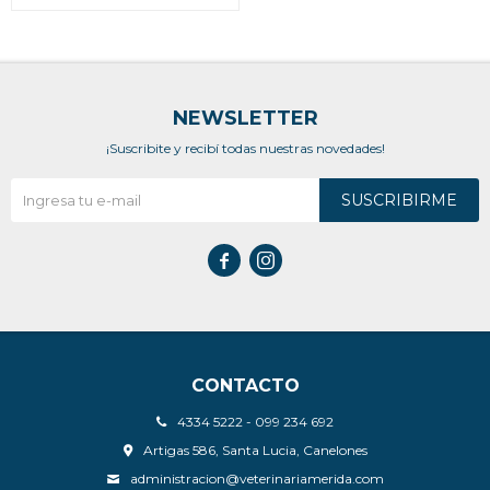
NEWSLETTER
¡Suscribite y recibí todas nuestras novedades!
SUSCRIBIRME


CONTACTO
4334 5222 - 099 234 692
Artigas 586, Santa Lucia, Canelones
administracion@veterinariamerida.com