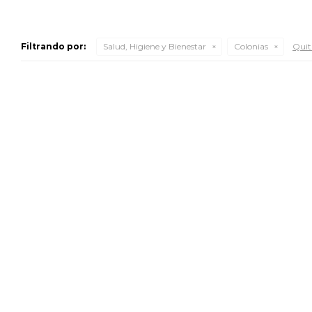
Filtrando por:
Salud, Higiene y Bienestar
Colonias
Quita