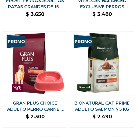
FROST PERROS ADULTOS
VITALCAN BALANCED
RAZAS GRANDES DE 15 +
EXCLUSIVE PERROS
2 KG GRATIS
ADULTOS CERDO 15 KG +
$
3.650
$
3.480
2 KG + 2 SALSAS DE
REGALO
GRAN PLUS CHOICE
BIONATURAL CAT PRIME
ADULTO PERRO CARNE Y
ADULTO SALMON 7.5 KG
POLLO 20 KG NUTRICION
$
2.300
$
2.490
COMPLETA