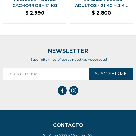
CACHORROS - 21 KG
ADULTOS - 21 KG + 3 KG
DE REGALO
$
2.990
$
2.800
NEWSLETTER
¡Suscribite y recibí todas nuestras novedades!
SUSCRIBIRME


CONTACTO
4334 5222 - 099 234 692