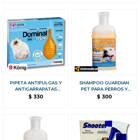
PERROS Y GATOS 280 ML
PIPETA ANTIPULGAS Y
SHAMPOO GUARDIAN
ANTIGARRAPATAS
PET PARA PERROS Y
DOMINAL MAX GATOS +
GATOS PULGUICIDA Y
$
330
$
300
4KG
PIOJICIDA 200 ML