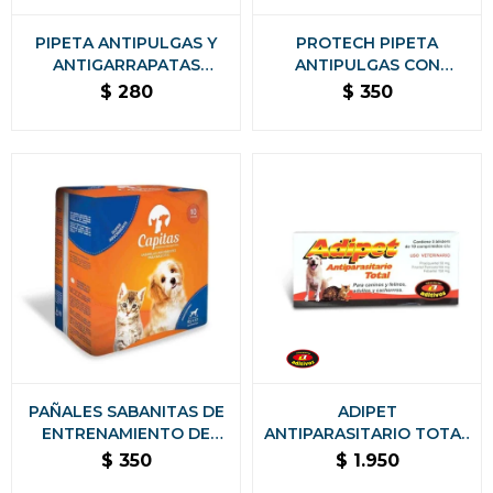
PIPETA ANTIPULGAS Y
PROTECH PIPETA
ANTIGARRAPATAS
ANTIPULGAS CON
DOMINAL GATOS KONIG -
ACCIÓN AMBIENTAL
$
280
$
350
HASTA 4 KG
PARA GATOS - MÁS DE 5
KG
PAÑALES SABANITAS DE
ADIPET
ENTRENAMIENTO DE
ANTIPARASITARIO TOTAL
MASCOTAS CAPITAS 10
50 COMPRIMIDOS
$
350
$
1.950
UNIDADES