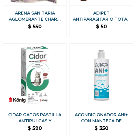
ARENA SANITARIA
ADIPET
AGLOMERANTE CHARM
ANTIPARASITARIO TOTAL
CAT PREMIUM BAJO
1 COMPRIMIDOS
$
550
$
50
POLVO SIN OLORES - 8
KG LAVANDA
CIDAR GATOS PASTILLA
ACONDICIONADOR ANI+
ANTIPULGAS Y
CON MANTECA DE
ANTIGARRAPATAS KONIG
KARITÉ Y ACEITE DE
$
590
$
350
- 1,5 A 3 KG
ALMENDRA DULCE PARA