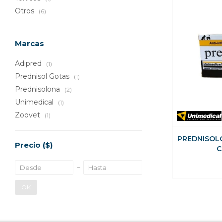
Otros
(6)
Marcas
Adipred
(1)
Prednisol Gotas
(1)
Prednisolona
(2)
Unimedical
(1)
Zoovet
(1)
PREDNISOLO
Precio
($)
C
OK