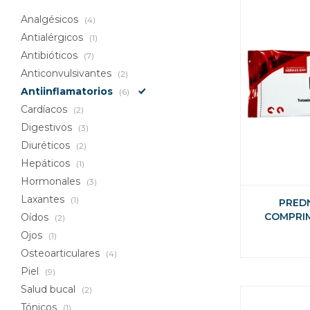
Analgésicos
(4)
Antialérgicos
(1)
Antibióticos
(7)
Anticonvulsivantes
(2)
Antiinflamatorios
(6)
Cardíacos
(2)
Digestivos
(3)
Diuréticos
(2)
Hepáticos
(1)
Hormonales
(3)
Laxantes
(1)
PREDN
COMPRI
Oídos
(2)
Ojos
(1)
Osteoarticulares
(4)
Piel
(9)
Salud bucal
(2)
Tónicos
(1)