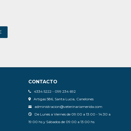
E
CONTACTO
4334 5222 - 099 234 692
Artigas 586, Santa Lucia, Canelones
administracion@veterinariamerida.com
De Lunes a Viernes de 09:00 a 13:00 - 14:30 a
19:00 hs y Sábados de 09:00 a 13:00 hs