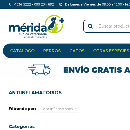
4334 5222 - 099 234 692
De Lunes a Viernes de 09:00 a 13:00 - 14:
CATALOGO
PERROS
GATOS
OTRAS ESPECIES
ANTIINFLAMATORIOS
Filtrando por:
Antiinflamatorios
Categorías