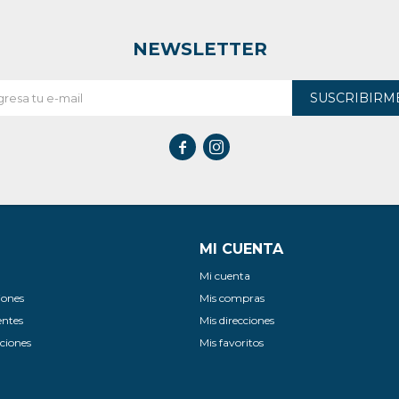
NEWSLETTER
SUSCRIBIRM


MI CUENTA
Mi cuenta
iones
Mis compras
entes
Mis direcciones
ciones
Mis favoritos