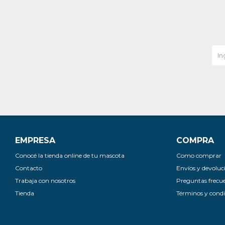
EMPRESA
COMPRA
Conocé la tienda online de tu mascota
Como comprar
Contacto
Envíos y devoluc
Trabaja con nosotros
Preguntas frecu
Tienda
Términos y condi