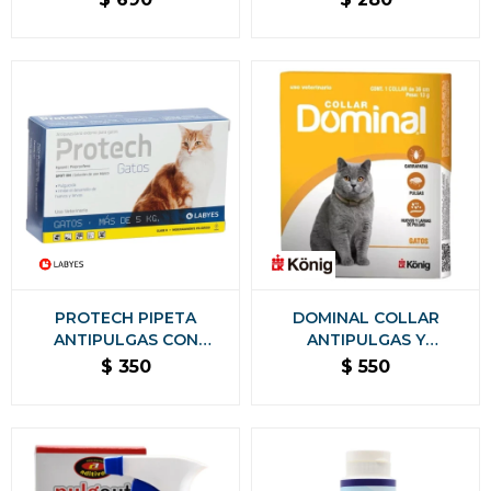
PERROS Y GATOS
HASTA 4 KG
PROTECH PIPETA
DOMINAL COLLAR
ANTIPULGAS CON
ANTIPULGAS Y
ACCIÓN AMBIENTAL
GARRAPATAS PARA
$
350
$
550
PARA GATOS - MÁS DE 5
GATOS
KG