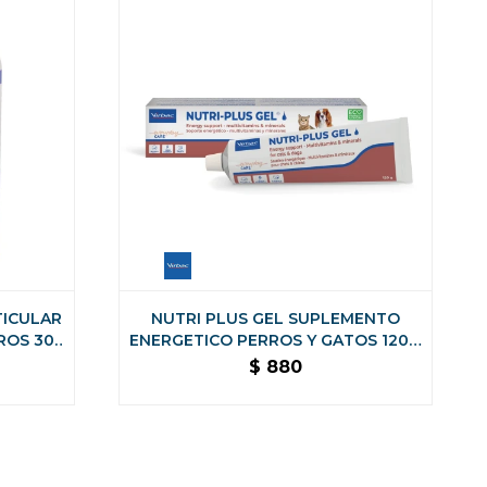
TICULAR
NUTRI PLUS GEL SUPLEMENTO
ROS 30
ENERGETICO PERROS Y GATOS 120.5
GR
$
880