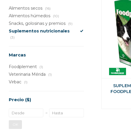
Alimentos secos
(16)
Alimentos húmedos
(10)
Snacks, golosinas y premios
(9)
Suplementos nutricionales
(3)
Marcas
Foodplement
(1)
Veterinaria Mérida
(1)
Virbac
(1)
SUPLEM
FOODPLE
HEMBRAS G
Precio
($)
OK