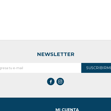
NEWSLETTER
SUSCRIBIRM


MI CUENTA