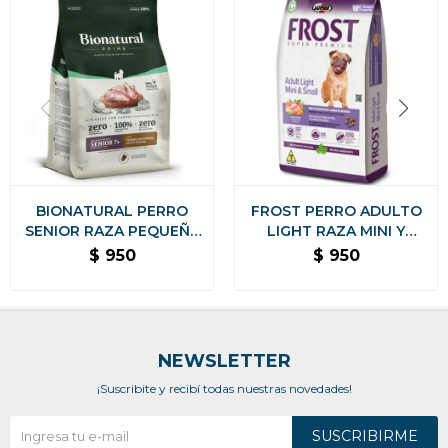
BIONATURAL PERRO
FROST PERRO ADULTO
SENIOR RAZA PEQUEÑA
LIGHT RAZA MINI Y
2.5 KG
PEQUEÑA - 2,5 KG
$
950
$
950
NEWSLETTER
¡Suscribite y recibí todas nuestras novedades!
SUSCRIBIRME