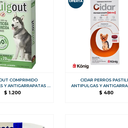
OUT COMPRIMIDO
CIDAR PERROS PASTIL
S Y ANTIGARRAPATAS -
ANTIPULGAS Y ANTIGARR
10 A 20 KILOS
KONIG - 1.5 A 3 KG
$
1.200
$
480