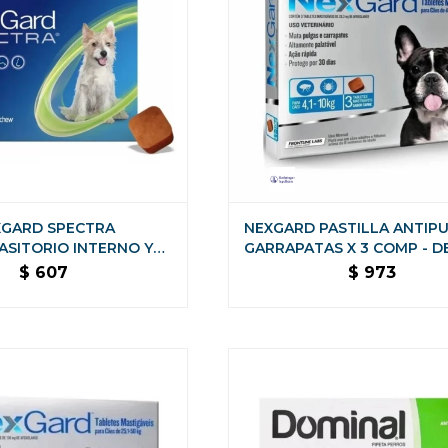
XGARD SPECTRA
NEXGARD PASTILLA ANTIPU
ASITORIO INTERNO Y
GARRAPATAS X 3 COMP - DE
O - DE 7,6 A 15 KG
KG
$
607
$
973