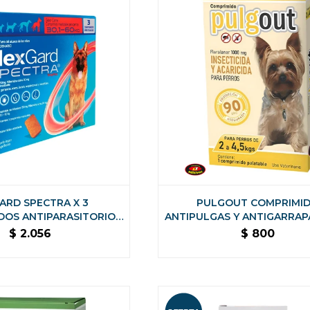
ARD SPECTRA X 3
PULGOUT COMPRIMI
DOS ANTIPARASITORIO
ANTIPULGAS Y ANTIGARRAPA
EXTERNO - DE 30,1 A 60
A 4,5 KILOS
$
2.056
$
800
KG