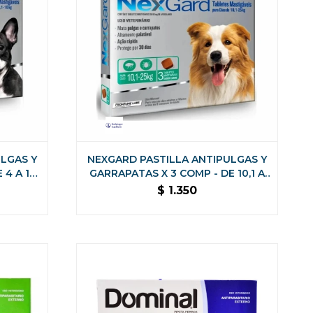
LGAS Y
NEXGARD PASTILLA ANTIPULGAS Y
 4 A 10
GARRAPATAS X 3 COMP - DE 10,1 A
25 KG
$
1.350