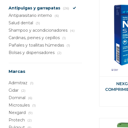
Antipulgas y garrapatas
(26)
Antiparasitario interno
(6)
Salud dental
(3)
Shampoo y acondicionadores
(4)
Cardinas, peines y cepillos
(1)
Pañales y toallitas húmedas
(1)
Bolsas y dispensadores
(2)
Marcas
Adimitraz
(1)
NEXG
COMPRIMI
Cidar
(2)
INTERNO Y 
Dominal
(6)
Microsules
(1)
Nexgard
(9)
Protech
(2)
Pulgout
(5)