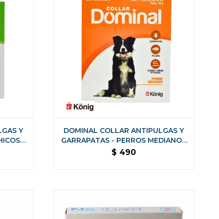
LGAS Y
DOMINAL COLLAR ANTIPULGAS Y
HICOS
GARRAPATAS - PERROS MEDIANOS
S 36
48 CM DE LARGO
$
490