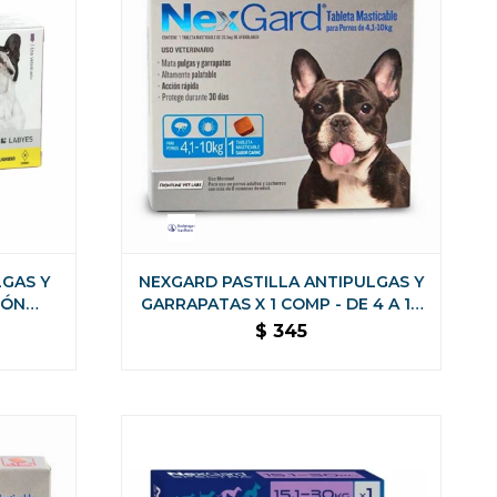
LGAS Y
NEXGARD PASTILLA ANTIPULGAS Y
IÓN
GARRAPATAS X 1 COMP - DE 4 A 10
DE 11 A
KG
$
345