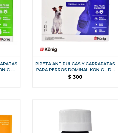
RAPATAS
PIPETA ANTIPULGAS Y GARRAPATAS
NIG -
PARA PERROS DOMINAL KONIG - DE
5 A 10 KG
$
300