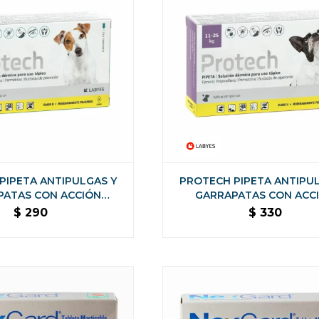
PIPETA ANTIPULGAS Y
PROTECH PIPETA ANTIPU
PATAS CON ACCIÓN
GARRAPATAS CON ACC
 PARA PERROS - DE 5 A
AMBIENTAL PARA PERROS - 
$
290
$
330
10 KG
25 KG