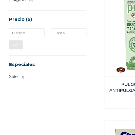
Precio
($)
OK
Especiales
Sale
(1)
PULG
ANTIPULGA