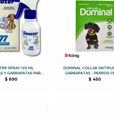
ER SPRAY 120 ML
DOMINAL COLLAR ANTIPU
S Y GARRAPATAS PARA
GARRAPATAS - PERROS C
RROS Y GATOS
CACHORROS O PEQUEÑO
$
690
$
450
CM DE LARGO