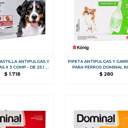
ASTILLA ANTIPULGAS Y
PIPETA ANTIPULGAS Y GAR
 X 3 COMP - DE 25,1 A
PARA PERROS DOMINAL KO
50 KG
HASTA 5 KG
$
1.718
$
280