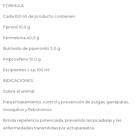
FORMULA:
Cada 100 ml de producto contienen:
Fipronil 10,0 g
Permetrina 40,0 g
Butóxido de piperonilo 3,0 g
Piriproxifeno 10,0 g
Excipientes c.s.p 100 ml
INDICACIONES:
Sobre el animal:
Para el tratamiento, control y prevención de pulgas, garrapatas,
mosquitos y flebotomos.
Brinda repelencia potenciada, previendo las picaduras y las
enfermedades transmitidas por ectoparásitos.