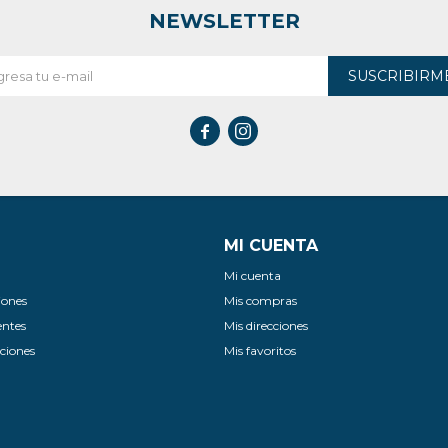
NEWSLETTER
SUSCRIBIRM


MI CUENTA
Mi cuenta
iones
Mis compras
entes
Mis direcciones
ciones
Mis favoritos