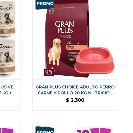
LUSIVE
GRAN PLUS CHOICE ADULTO PERRO
 KG + 2
CARNE Y POLLO 20 KG NUTRICION
ALO
COMPLETA
$
2.300