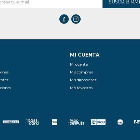
SUSCRIBIRM


MI CUENTA
Mi cuenta
iones
Mis compras
entes
Mis direcciones
ciones
Mis favoritos