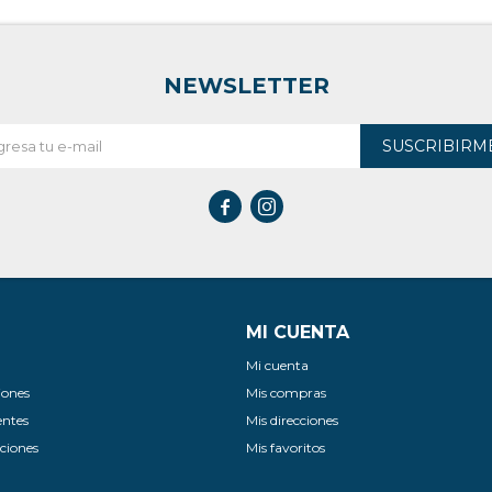
NEWSLETTER
SUSCRIBIRM


MI CUENTA
Mi cuenta
iones
Mis compras
entes
Mis direcciones
ciones
Mis favoritos