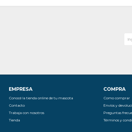
EMPRESA
COMPRA
Conocé la tienda online de tu mascota
Como comprar
Contacto
Envíos y devoluc
Trabaja con nosotros
Preguntas frecu
Tienda
Términos y condi