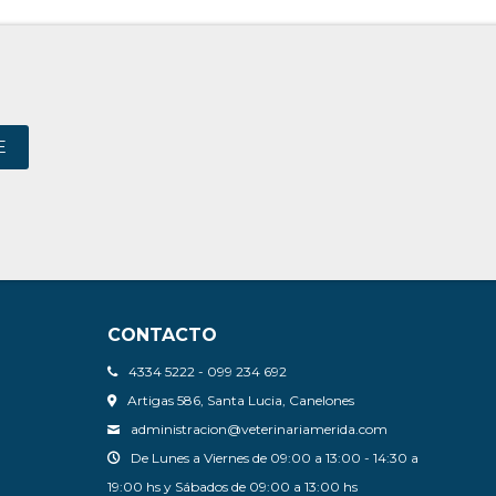
E
CONTACTO
4334 5222 - 099 234 692
Artigas 586, Santa Lucia, Canelones
administracion@veterinariamerida.com
De Lunes a Viernes de 09:00 a 13:00 - 14:30 a
19:00 hs y Sábados de 09:00 a 13:00 hs