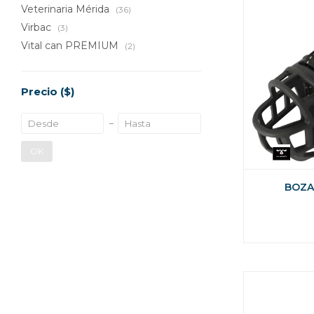
Veterinaria Mérida
(36)
Virbac
(3)
Vital can PREMIUM
(2)
Precio
($)
OK
BOZA