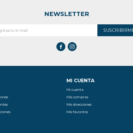
NEWSLETTER
SUSCRIBIRM


MI CUENTA
Mi cuenta
iones
Mis compras
entes
Mis direcciones
ciones
Mis favoritos