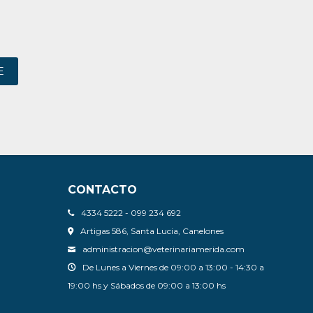
E
CONTACTO
4334 5222 - 099 234 692
Artigas 586, Santa Lucia, Canelones
administracion@veterinariamerida.com
De Lunes a Viernes de 09:00 a 13:00 - 14:30 a
19:00 hs y Sábados de 09:00 a 13:00 hs