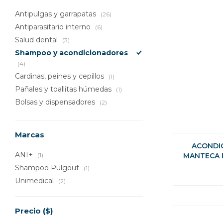
Antipulgas y garrapatas
(26)
Antiparasitario interno
(6)
Salud dental
(3)
Shampoo y acondicionadores
(4)
Cardinas, peines y cepillos
(1)
Pañales y toallitas húmedas
(1)
Bolsas y dispensadores
(2)
Marcas
ACONDI
ANI+
(1)
MANTECA D
ALMENDRA 
Shampoo Pulgout
(1)
G
Unimedical
(2)
Precio
($)