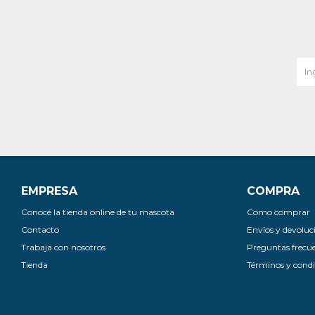
EMPRESA
COMPRA
Conocé la tienda online de tu mascota
Como comprar
Contacto
Envíos y devoluc
Trabaja con nosotros
Preguntas frecu
Tienda
Términos y condi