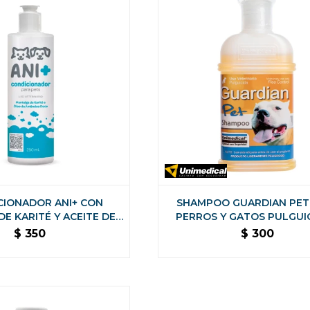
CIONADOR ANI+ CON
SHAMPOO GUARDIAN PET
E KARITÉ Y ACEITE DE
PERROS Y GATOS PULGUIC
DULCE PARA PERROS Y
PIOJICIDA 200 ML
$
350
$
300
ATOS 280 ML