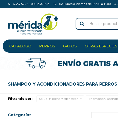
4334 5222 - 099 234 692
De Lunes a Viernes de 09:00 a 13:00 - 14:
CATALOGO
PERROS
GATOS
OTRAS ESPECIES
SHAMPOO Y ACONDICIONADORES PARA PERROS
Filtrando por:
Salud, Higiene y Bienestar
Shampoo y acondic
Categorías