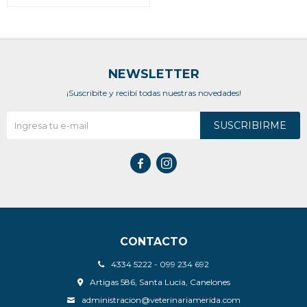
NEWSLETTER
¡Suscribite y recibí todas nuestras novedades!
SUSCRIBIRME


CONTACTO
4334 5222 - 099 234 692
Artigas 586, Santa Lucia, Canelones
administracion@veterinariamerida.com