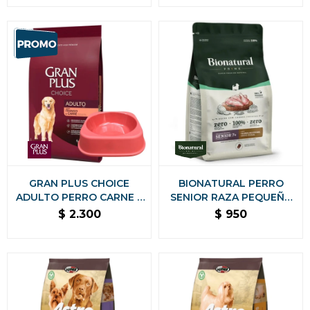
REGALO
GRAN PLUS CHOICE
BIONATURAL PERRO
ADULTO PERRO CARNE Y
SENIOR RAZA PEQUEÑA
POLLO 20 KG NUTRICION
2.5 KG
$
2.300
$
950
COMPLETA