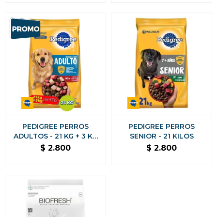
PEDIGREE PERROS
PEDIGREE PERROS
ADULTOS - 21 KG + 3 KG
SENIOR - 21 KILOS
DE REGALO
$
2.800
$
2.800