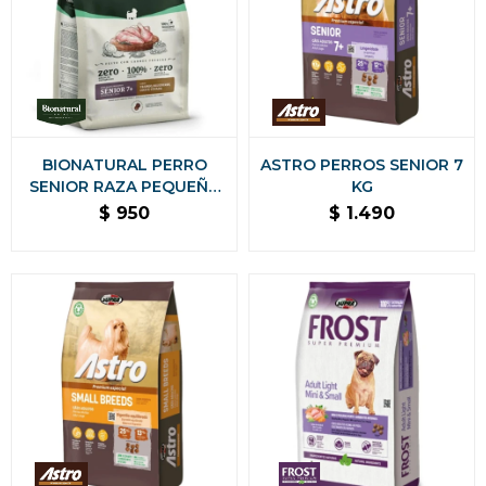
BIONATURAL PERRO
ASTRO PERROS SENIOR 7
SENIOR RAZA PEQUEÑA
KG
2.5 KG
$
950
$
1.490