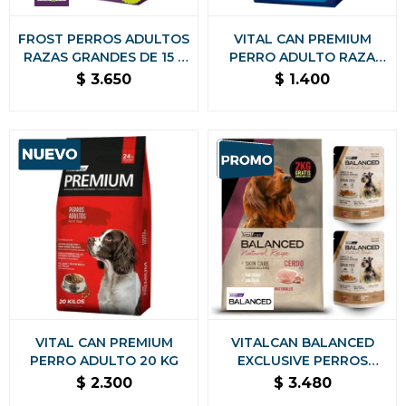
FROST PERROS ADULTOS
VITAL CAN PREMIUM
RAZAS GRANDES DE 15 +
PERRO ADULTO RAZA
2 KG GRATIS
PEQUEÑA 7.5 KG
$
3.650
$
1.400
VITAL CAN PREMIUM
VITALCAN BALANCED
PERRO ADULTO 20 KG
EXCLUSIVE PERROS
ADULTOS CERDO 15 KG +
$
2.300
$
3.480
2 KG + 2 SALSAS DE