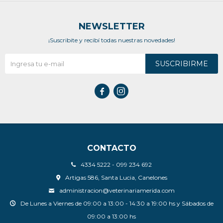
NEWSLETTER
¡Suscribite y recibí todas nuestras novedades!
SUSCRIBIRME


CONTACTO
4334 5222 - 099 234 692
Artigas 586, Santa Lucia, Canelones
administracion@veterinariamerida.com
De Lunes a Viernes de 09:00 a 13:00 - 14:30 a 19:00 hs y Sábados de
09:00 a 13:00 hs