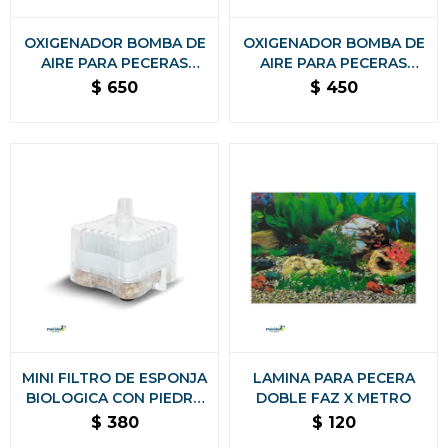
OXIGENADOR BOMBA DE
OXIGENADOR BOMBA DE
AIRE PARA PECERAS
AIRE PARA PECERAS
ACUARIO 2 SALIDA
ACUARIO 1 SALIDA
$
650
$
450
MINI FILTRO DE ESPONJA
LAMINA PARA PECERA
BIOLOGICA CON PIEDRA
DOBLE FAZ X METRO
DE AIRE
$
380
$
120