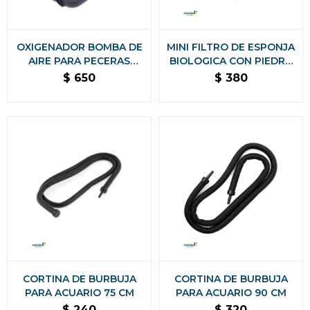
OXIGENADOR BOMBA DE
MINI FILTRO DE ESPONJA
AIRE PARA PECERAS
BIOLOGICA CON PIEDRA
ACUARIO 2 SALIDA
DE AIRE
$
650
$
380
CORTINA DE BURBUJA
CORTINA DE BURBUJA
PARA ACUARIO 75 CM
PARA ACUARIO 90 CM
$
240
$
320