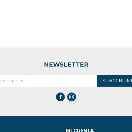
NEWSLETTER
SUSCRIBIRM


MI CUENTA