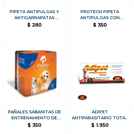
PIPETA ANTIPULGAS Y
PROTECH PIPETA
ANTIGARRAPATAS
ANTIPULGAS CON
DOMINAL GATOS KONIG -
ACCIÓN AMBIENTAL
$
280
$
350
HASTA 4 KG
PARA GATOS - MÁS DE 5
KG
PAÑALES SABANITAS DE
ADIPET
ENTRENAMIENTO DE
ANTIPARASITARIO TOTAL
MASCOTAS CAPITAS 10
50 COMPRIMIDOS
$
350
$
1.950
UNIDADES