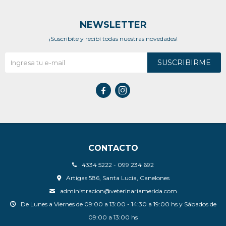
NEWSLETTER
¡Suscribite y recibí todas nuestras novedades!
SUSCRIBIRME


CONTACTO
4334 5222 - 099 234 692
Artigas 586, Santa Lucia, Canelones
administracion@veterinariamerida.com
De Lunes a Viernes de 09:00 a 13:00 - 14:30 a 19:00 hs y Sábados de
09:00 a 13:00 hs