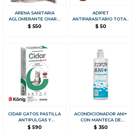
ARENA SANITARIA
ADIPET
AGLOMERANTE CHARM
ANTIPARASITARIO TOTAL
CAT PREMIUM BAJO
1 COMPRIMIDOS
$
550
$
50
POLVO SIN OLORES - 8
KG LAVANDA
CIDAR GATOS PASTILLA
ACONDICIONADOR ANI+
ANTIPULGAS Y
CON MANTECA DE
ANTIGARRAPATAS KONIG
KARITÉ Y ACEITE DE
$
590
$
350
- 1,5 A 3 KG
ALMENDRA DULCE PARA