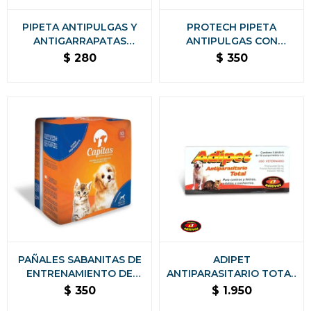
PIPETA ANTIPULGAS Y
PROTECH PIPETA
ANTIGARRAPATAS
ANTIPULGAS CON
DOMINAL GATOS KONIG -
ACCIÓN AMBIENTAL
$
280
$
350
HASTA 4 KG
PARA GATOS - MÁS DE 5
KG
PAÑALES SABANITAS DE
ADIPET
ENTRENAMIENTO DE
ANTIPARASITARIO TOTAL
MASCOTAS CAPITAS 10
50 COMPRIMIDOS
$
350
$
1.950
UNIDADES