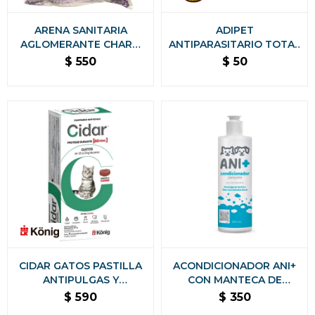
ARENA SANITARIA
ADIPET
AGLOMERANTE CHARM
ANTIPARASITARIO TOTAL
CAT PREMIUM BAJO
1 COMPRIMIDOS
$
550
$
50
POLVO SIN OLORES - 8
KG LAVANDA
CIDAR GATOS PASTILLA
ACONDICIONADOR ANI+
ANTIPULGAS Y
CON MANTECA DE
ANTIGARRAPATAS KONIG
KARITÉ Y ACEITE DE
$
590
$
350
- 1,5 A 3 KG
ALMENDRA DULCE PARA