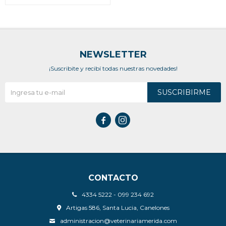
NEWSLETTER
¡Suscribite y recibí todas nuestras novedades!
SUSCRIBIRME


CONTACTO
4334 5222 - 099 234 692
Artigas 586, Santa Lucia, Canelones
administracion@veterinariamerida.com