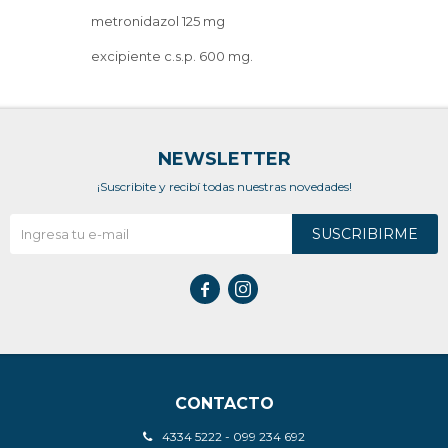
metronidazol 125 mg
excipiente c.s.p. 600 mg.
NEWSLETTER
¡Suscribite y recibí todas nuestras novedades!
SUSCRIBIRME


CONTACTO
4334 5222 - 099 234 692