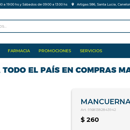
30 a 19:00 hs y Sábados de 09:00 a 13:00 hs
Artigas 586, Santa Lucia, Canelo
FARMACIA
PROMOCIONES
SERVICIOS
MANCUERNA 
91681382843942
$
260