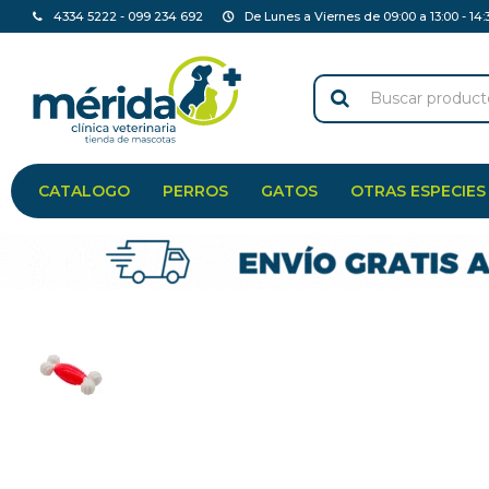
4334 5222 - 099 234 692
De Lunes a Viernes de 09:00 a 13:00 - 14:
CATALOGO
PERROS
GATOS
OTRAS ESPECIES