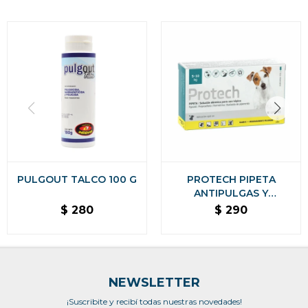
PULGOUT TALCO 100 G
PROTECH PIPETA
ANTIPULGAS Y
GARRAPATAS CON
$
280
$
290
ACCIÓN AMBIENTAL
PARA PERROS - DE 5 A 10
KG
NEWSLETTER
¡Suscribite y recibí todas nuestras novedades!