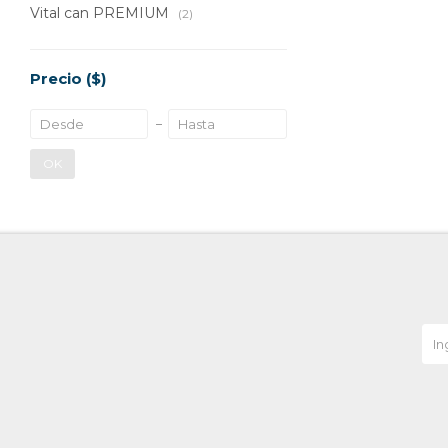
Vital can PREMIUM
(2)
Precio
($)
OK