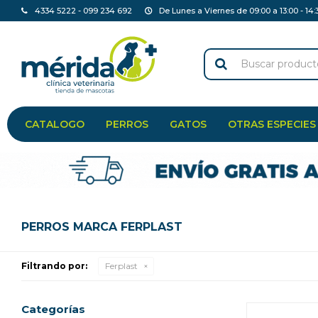
4334 5222 - 099 234 692
De Lunes a Viernes de 09:00 a 13:00 - 14:
CATALOGO
PERROS
GATOS
OTRAS ESPECIES
PERROS MARCA FERPLAST
Filtrando por:
Ferplast
Categorías