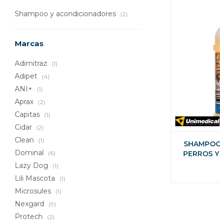
Shampoo y acondicionadores
(2)
Marcas
Adimitraz
(1)
Adipet
(4)
ANI+
(1)
Aprax
(2)
Capitas
(1)
Cidar
(2)
Clean
(1)
SHAMPOO
Dominal
(6)
PERROS Y
PI
Lazy Dog
(1)
Lili Mascota
(1)
Microsules
(1)
Nexgard
(9)
Protech
(2)