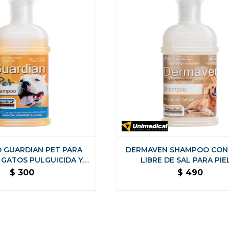
 GUARDIAN PET PARA
DERMAVEN SHAMPOO CON
 GATOS PULGUICIDA Y
LIBRE DE SAL PARA PIE
OJICIDA 200 ML
SENSIBLES
$
300
$
490