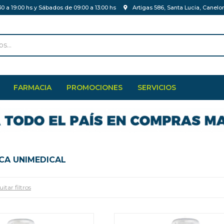
30 a 19:00 hs y Sábados de 09:00 a 13:00 hs
Artigas 586, Santa Lucia, Canelo
FARMACIA
PROMOCIONES
SERVICIOS
RCA UNIMEDICAL
itar filtros