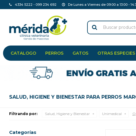
4334 5222 - 099 234 692
De Lunes a Viernes de 09:00 a 13:00 - 14:
CATALOGO
PERROS
GATOS
OTRAS ESPECIES
SALUD, HIGIENE Y BIENESTAR PARA PERROS MA
Filtrando por:
Salud, Higiene y Bienestar
Unimedical
Qu
Categorías