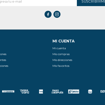
SUSCRIBIRM


MI CUENTA
Mi cuenta
iones
Mis compras
entes
Mis direcciones
ciones
Mis favoritos