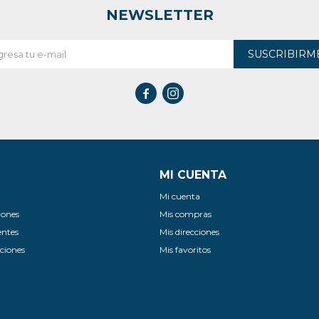
NEWSLETTER
SUSCRIBIRM


MI CUENTA
Mi cuenta
iones
Mis compras
entes
Mis direcciones
ciones
Mis favoritos