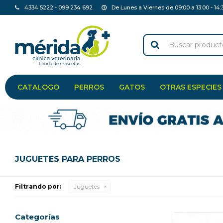
4334 5222 - 099 234 692
De Lunes a Viernes de 09:00 a 13:00 - 14:
CATALOGO
PERROS
GATOS
OTRAS ESPECIES
JUGUETES PARA PERROS
Filtrando por:
Juguetes
Categorías