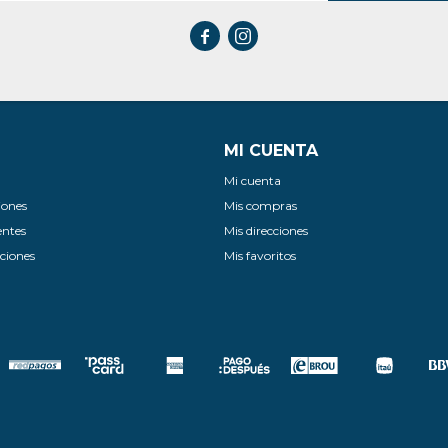


MI CUENTA
Mi cuenta
iones
Mis compras
entes
Mis direcciones
ciones
Mis favoritos