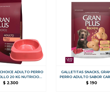
 CHOICE ADULTO PERRO
GALLETITAS SNACKS, GRA
OLLO 20 KG NUTRICION
PERRO ADULTO SABOR CAR
COMPLETA
GRAMOS
$
2.300
$
190