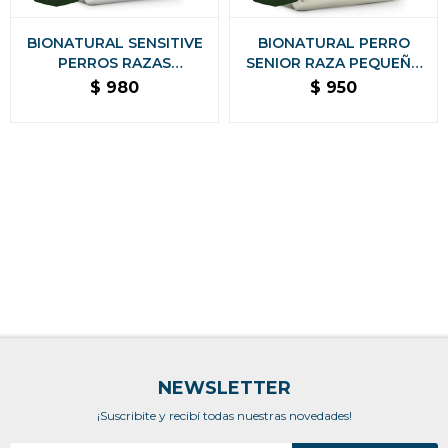
BIONATURAL SENSITIVE
BIONATURAL PERRO
PERROS RAZAS
SENIOR RAZA PEQUEÑA
PEQUEÑAS 2.5 Kg
2.5 KG
$
980
$
950
NEWSLETTER
¡Suscribite y recibí todas nuestras novedades!