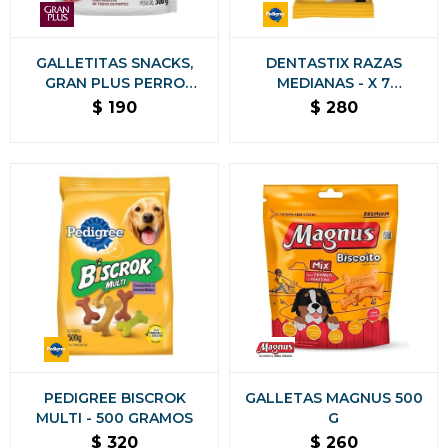
GALLETITAS SNACKS,
DENTASTIX RAZAS
GRAN PLUS PERRO
MEDIANAS - X 7
ADULTO SABOR CARNE
UNIDADES
$
190
$
280
300 GRAMOS
PEDIGREE BISCROK
GALLETAS MAGNUS 500
MULTI - 500 GRAMOS
G
$
320
$
260