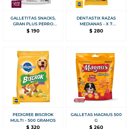
GALLETITAS SNACKS,
DENTASTIX RAZAS
GRAN PLUS PERRO
MEDIANAS - X 7
ADULTO SABOR CARNE
UNIDADES
$
190
$
280
300 GRAMOS
PEDIGREE BISCROK
GALLETAS MAGNUS 500
MULTI - 500 GRAMOS
G
$
320
$
260