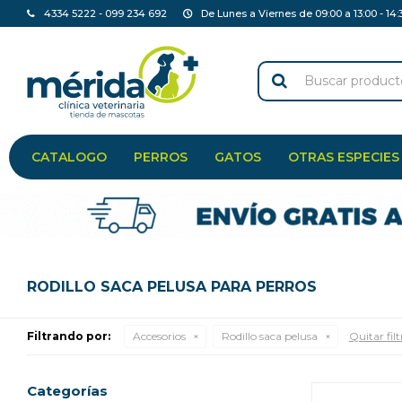
4334 5222 - 099 234 692
De Lunes a Viernes de 09:00 a 13:00 - 14:
CATALOGO
PERROS
GATOS
OTRAS ESPECIES
RODILLO SACA PELUSA PARA PERROS
Filtrando por:
Accesorios
Rodillo saca pelusa
Quitar filt
Categorías