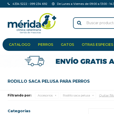
4334 5222 - 099 234 692
De Lunes a Viernes de 09:00 a 13:00 - 14:
CATALOGO
PERROS
GATOS
OTRAS ESPECIES
RODILLO SACA PELUSA PARA PERROS
Filtrando por:
Accesorios
Rodillo saca pelusa
Quitar filt
Categorías