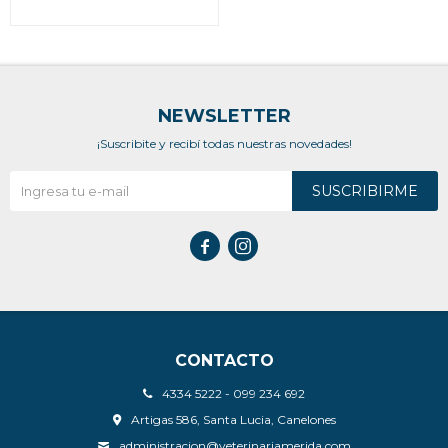
NEWSLETTER
¡Suscribite y recibí todas nuestras novedades!
SUSCRIBIRME


CONTACTO
4334 5222 - 099 234 692
Artigas 586, Santa Lucia, Canelones
administracion@veterinariamerida.com