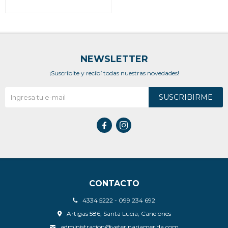
NEWSLETTER
¡Suscribite y recibí todas nuestras novedades!
SUSCRIBIRME


CONTACTO
4334 5222 - 099 234 692
Artigas 586, Santa Lucia, Canelones
administracion@veterinariamerida.com