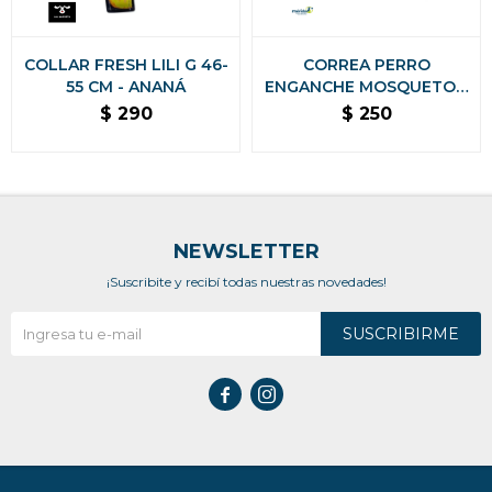
COLLAR FRESH LILI G 46-
CORREA PERRO
55 CM - ANANÁ
ENGANCHE MOSQUETON
1.20 M X 3.5 CM - ROJA
$
290
$
250
NEWSLETTER
¡Suscribite y recibí todas nuestras novedades!
SUSCRIBIRME

