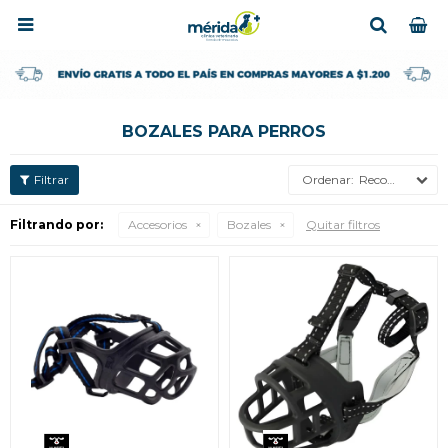

BOZALES PARA PERROS
Recomendados
Filtrando por:
Accesorios
Bozales
Quitar filtros