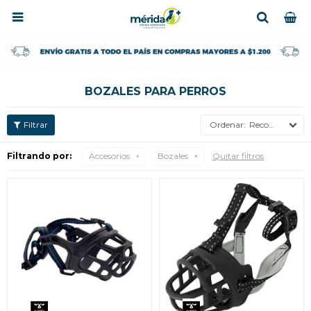

BOZALES PARA PERROS
Recomendados
Filtrando por:
Accesorios
Bozales
Quitar filtros