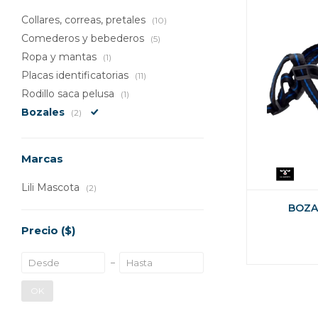
Collares, correas, pretales
(10)
Comederos y bebederos
(5)
Ropa y mantas
(1)
Placas identificatorias
(11)
Rodillo saca pelusa
(1)
Bozales
(2)
Marcas
Lili Mascota
(2)
BOZA
Precio
($)
OK