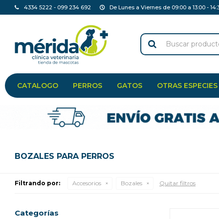
4334 5222 - 099 234 692
De Lunes a Viernes de 09:00 a 13:00 - 14:
CATALOGO
PERROS
GATOS
OTRAS ESPECIES
BOZALES PARA PERROS
Filtrando por:
Accesorios
Bozales
Quitar filtros
Categorías