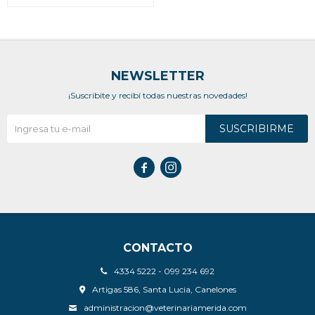
NEWSLETTER
¡Suscribite y recibí todas nuestras novedades!
SUSCRIBIRME


CONTACTO
4334 5222 - 099 234 692
Artigas 586, Santa Lucia, Canelones
administracion@veterinariamerida.com