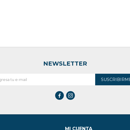
NEWSLETTER
SUSCRIBIRM


MI CUENTA