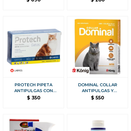
PERROS Y GATOS
HASTA 4 KG
PROTECH PIPETA
DOMINAL COLLAR
ANTIPULGAS CON
ANTIPULGAS Y
ACCIÓN AMBIENTAL
GARRAPATAS PARA
$
350
$
550
PARA GATOS - MÁS DE 5
GATOS
KG