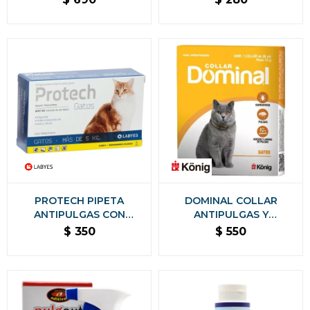
PERROS Y GATOS
HASTA 4 KG
PROTECH PIPETA
DOMINAL COLLAR
ANTIPULGAS CON
ANTIPULGAS Y
ACCIÓN AMBIENTAL
GARRAPATAS PARA
$
350
$
550
PARA GATOS - MÁS DE 5
GATOS
KG