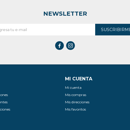
NEWSLETTER
SUSCRIBIRM


MI CUENTA
Mi cuenta
iones
Mis compras
entes
Mis direcciones
ciones
Mis favoritos