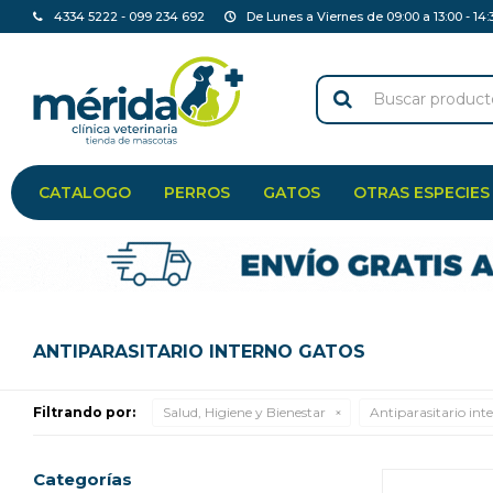
4334 5222 - 099 234 692
De Lunes a Viernes de 09:00 a 13:00 - 14:
CATALOGO
PERROS
GATOS
OTRAS ESPECIES
ANTIPARASITARIO INTERNO GATOS
Filtrando por:
Salud, Higiene y Bienestar
Antiparasitario int
Categorías