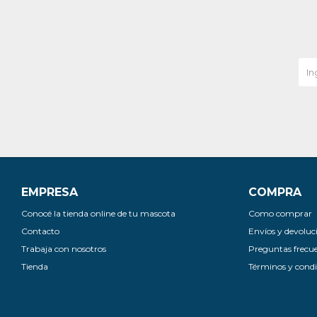
EMPRESA
COMPRA
Conocé la tienda online de tu mascota
Como comprar
Contacto
Envíos y devoluc
Trabaja con nosotros
Preguntas frecu
Tienda
Términos y condi