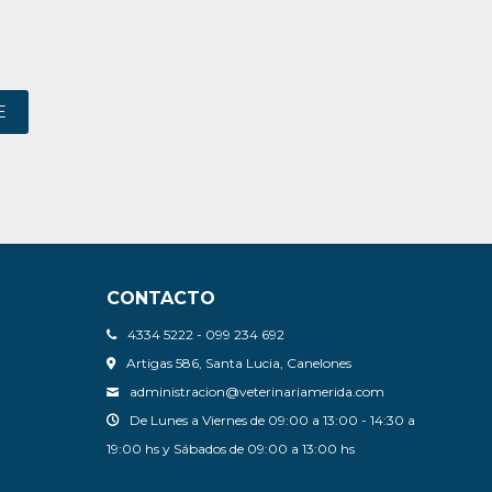
E
CONTACTO
4334 5222 - 099 234 692
Artigas 586, Santa Lucia, Canelones
administracion@veterinariamerida.com
De Lunes a Viernes de 09:00 a 13:00 - 14:30 a
19:00 hs y Sábados de 09:00 a 13:00 hs