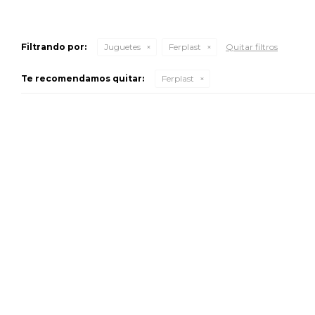
Filtrando por:
Juguetes
Ferplast
Quitar filtros
Te recomendamos quitar:
Ferplast